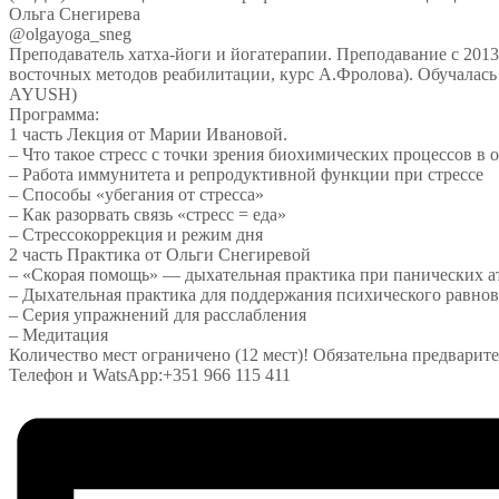
Ольга Снегирева
@olgayoga_sneg
Преподаватель хатха-йоги и йогатерапии. Преподавание с 201
восточных методов реабилитации, курс А.Фролова). Обучалас
AYUSH)
Программа:
1 часть Лекция от Марии Ивановой.
– Что такое стресс с точки зрения биохимических процессов в 
– Работа иммунитета и репродуктивной функции при стрессе
– Способы «убегания от стресса»
– Как разорвать связь «стресс = еда»
– Стрессокоррекция и режим дня
2 часть Практика от Ольги Снегиревой
– «Скорая помощь» — дыхательная практика при панических 
– Дыхательная практика для поддержания психического равнов
– Серия упражнений для расслабления
– Медитация
Количество мест ограничено (12 мест)! Обязательна предварит
Телефон и WatsApp:+351 966 115 411