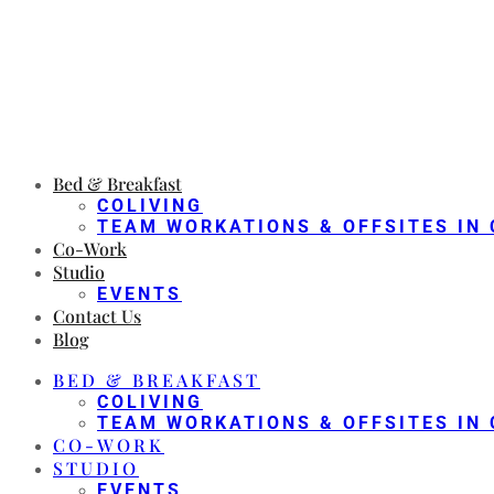
Bed & Breakfast
COLIVING
TEAM WORKATIONS & OFFSITES IN 
Co-Work
Studio
EVENTS
Contact Us
Blog
BED & BREAKFAST
COLIVING
TEAM WORKATIONS & OFFSITES IN 
CO-WORK
STUDIO
EVENTS