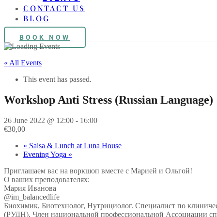
CONTACT US
BLOG
BOOK NOW
« All Events
This event has passed.
Workshop Anti Stress (Russian Language)
26 June 2022 @ 12:00
-
16:00
€30,00
«
Salsa & Lunch at Luna House
Evening Yoga
»
Приглашаем вас на воркшоп вместе с Марией и Ольгой!
О ваших преподователях:
Мария Иванова
@im_balancedlife
Биохимик, Биотехнолог, Нутрициолог. Специалист по клинич
(РУДН). Член национальной профессиональной Ассоциации сп