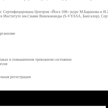
3г. Сертифицирована Центром «Йога 108» (курс М.Баранова и И.
ь в Институте им.Свами Вивекананды (S-VYASA, Бангалор). Сер
организме
атаках и повышенном тревожном состоянии
есия
ельная регистрация