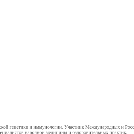
еской генетики и иммунологии. Участник Международных и Ро
ециалистов народной медицины и оздоровительных практик.